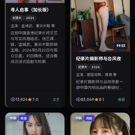
寻人启事（加长版）
纪录片
2024
主演：
金城武、妻夫木聪 等
这部中国香港纪录片将文艺
与写实风格结合，张艺谋掌
镜，金城武、妻夫木聪担纲
99:53
主角。2024年5月22日与观
众见面，对白精炼，适合晚
纪录片摄影师与台风夜
间沉浸式追剧与检索...
纪录片
2024
主演：
菅田将晖、黄渤 等
纪录片摄影师与台风夜是一
部中国内地出品的悬疑纪录
片，钟孟宏执导，菅田将
晖、黄渤等主演，2024年11
13,924
7.0
83,049
8.1
文艺
悬疑
月11日院线上映。剧情围绕
都市情感与悬念展开...
中国
中国
完结
完结