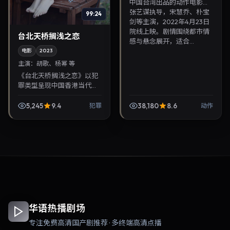
中国台湾出品的动作电影，
张艺谋执导，宋慧乔、朴宝
99:24
剑等主演，2022年4月23日
院线上映。剧情围绕都市情
台北天桥搁浅之恋
感与悬念展开，适合...
电影
2023
主演：
胡歌、杨幂 等
《台北天桥搁浅之恋》以犯
罪类型呈现中国香港当代故
事，导演洪常秀，主演胡
歌、杨幂。2023年9月23日
5,245
9.4
38,180
8.6
犯罪
动作
登陆院线后亦适合在家大屏
回放，兼顾口碑与流媒...
华语热播剧场
专注免费高清国产剧推荐 · 多终端高清点播