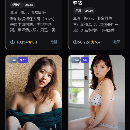
驿站
纪录片
2026
动漫
2026
主演：
周迅、黄政民 等
主演：
姜栋元、朴宝剑 等
新加坡滨海证人席（2026）
来自中国内地，类型为悬
王小帅作品《北海道最后一
疑，黑泽清执导，周迅、黄
班：无名驿站》（中国香港·
政民等参与演出。2026年1
犯罪）由姜栋元、朴宝剑领
月19日公映，画面质感突
衔，2026年12月26日正式上
110,154
8.1
50,226
9.4
悬疑
犯罪
出，兼顾院线观感与...
映。影片叙事紧凑，人物刻
画细腻，可作为...
中国
中国
高分
4K