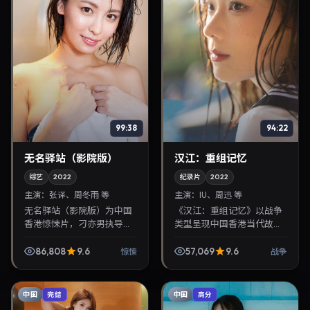
99:38
94:22
无名驿站（影院版）
汉江：重组记忆
综艺
2022
纪录片
2022
主演：
张译、周冬雨 等
主演：
IU、周迅 等
无名驿站（影院版）为中国
《汉江：重组记忆》以战争
香港惊悚片，刁亦男执导，
类型呈现中国香港当代故
张译、周冬雨联袂出演。
事，导演曹保平，主演IU、
2022年1月9日首映，讲述人
周迅。2022年6月4日登陆
86,808
9.6
57,069
9.6
惊悚
战争
性抉择与反转，推荐给关注
院线后亦适合在家大屏回
华语影视片库与热播榜...
放，兼顾口碑与流媒体观...
中国
中国
完结
高分