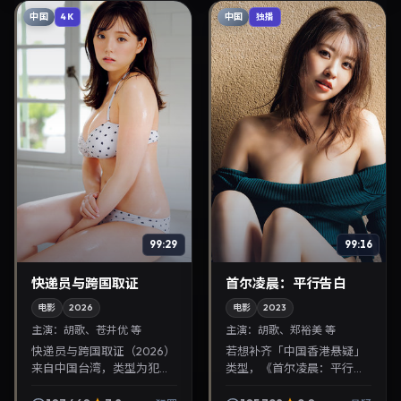
中国
中国
4K
独播
99:29
99:16
快递员与跨国取证
首尔凌晨：平行告白
电影
2026
电影
2023
主演：
胡歌、苍井优 等
主演：
胡歌、郑裕美 等
快递员与跨国取证（2026）
若想补齐「中国香港悬疑」
来自中国台湾，类型为犯
类型，《首尔凌晨：平行告
罪，毕赣执导，胡歌、苍井
白》值得关注：曹保平导