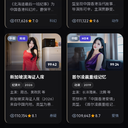
型呈现中国香港当代故事，
《北海道最后一班纪事》为
导演陈可辛，主演贾静雯、
中国香港科幻片，曹保平执
柳俊烈。2021年5月1日登陆
导，木村拓哉、长泽雅美联
院线后亦适合在家大屏回
袂出演。2020年1月18日首
117,626
7.0
111,122
9.6
科幻
动作
放，兼顾口碑与流媒体...
映，讲述人性抉择与反转，
推荐给关注华语影视...
中国
中国
完结
HDR
99:42
99:24
新加坡滨海证人席
首尔凌晨重组记忆
纪录片
2026
动漫
2019
主演：
周迅、黄政民 等
主演：
长泽雅美、沈腾 等
新加坡滨海证人席（2026）
若想补齐「中国香港爱情」
来自中国内地，类型为悬
类型，《首尔凌晨重组记
疑，黑泽清执导，周迅、黄
忆》值得关注：王小帅导
政民等参与演出。2026年1
演，长泽雅美、沈腾主演，
110,154
8.1
109,643
8.7
悬疑
爱情
月19日公映，画面质感突
2019年5月14日上映。剧情
出，兼顾院线观感与...
线索清晰，适合华语剧迷...