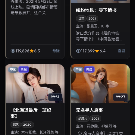
等主演，2021年5月28日院
线上映。剧情围绕都市情感
纽约地铁：零下情书
与悬念展开，适合关...
综艺
2021
主演：
张曼玉、IU 等
滨口龙介作品《纽约地铁：
零下情书》（中国香港·喜
剧）由张曼玉、IU领衔，
2021年6月27日正式上映。
119,896
8.3
117,899
6.4
悬疑
喜剧
影片叙事紧凑，人物刻画细
腻，可作为华语电影...
中国
中国
院线
完结
99:51
99:27
《北海道最后一班纪
无名寻人启事
事》
纪录片
2021
综艺
2020
主演：
贾静雯、柳俊烈 等
主演：
木村拓哉、长泽雅美 等
《无名寻人启事》以动作类