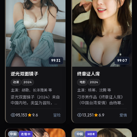
99:31
99:07
逆光双面镜子
终章证人席
动漫
2024
电影
2024
主演：
胡歌、长泽雅美 等
主演：
杨幂、沈腾 等
逆光双面镜子（2024）来自
刁亦男作品《终章证人席》
中国内地，类型为冒险，魏
（中国台湾·爱情）由杨幂、
德圣执导，胡歌、长泽雅美
沈腾领衔，2024年8月23日
等参与演出。2024年11月13
正式上映。影片叙事紧凑，
95,153
9.6
13,251
6.9
冒险
爱情
日公映，画面质感突出，兼
人物刻画细腻，可作为华语
顾院线观感与...
电影与热播华语电...
中国
中国
连载中
HDR