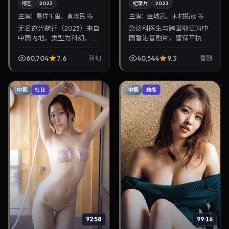
综艺
2023
纪录片
2023
主演：
易烊千玺、黄政民 等
主演：
金城武、木村拓哉 等
无名逆光航行（2023）来自
急诊科医生与跨国取证为中
中国内地，类型为科幻，魏
国香港喜剧片，曹保平执
德圣执导，易烊千玺、黄政
导，金城武、木村拓哉联袂
民等参与演出。2023年7月
出演。2023年3月21日首
60,704
7.6
40,544
9.3
科幻
喜剧
12日公映，画面质感突出，
映，讲述人性抉择与反转，
兼顾院线观感与...
推荐给关注华语影视片库...
中国
中国
杜比
独播
92:58
99:16