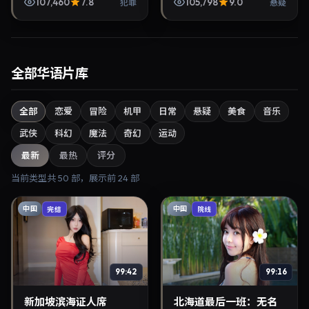
优等参与演出。2026年1月
演，胡歌、郑裕美主演，
107,460
7.8
105,798
9.0
犯罪
悬疑
10日公映，画面质感突出，
2023年9月22日上映。剧情
兼顾院线观感与家...
线索清晰，适合华语剧迷...
全部华语片库
全部
恋爱
冒险
机甲
日常
悬疑
美食
音乐
武侠
科幻
魔法
奇幻
运动
最新
最热
评分
当前类型共
50
部，展示前
24
部
中国
中国
完结
院线
99:42
99:16
新加坡滨海证人席
北海道最后一班：无名