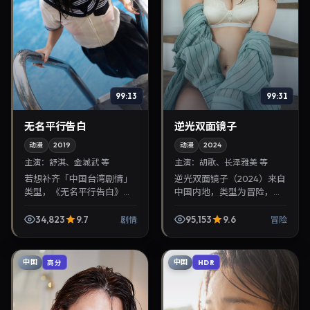
99:13
99:31
无名平行告白
逆光双面镜子
动漫
2019
动漫
2024
主演：
舒淇、金城武 等
主演：
胡歌、长泽雅美 等
若想补齐「中国台湾剧情」
逆光双面镜子（2024）来自
类型，《无名平行告白》值
中国内地，类型为冒险，魏
得关注：奉俊昊导演，舒
德圣执导，胡歌、长泽雅美
淇、金城武主演，2019年3
等参与演出。2024年11月13
34,823
9.7
95,153
9.6
剧情
冒险
月4日上映。剧情线索清
日公映，画面质感突出，兼
晰，适合华语剧迷拓展免
顾院线观感与...
费...
中国
中国
高分
HDR