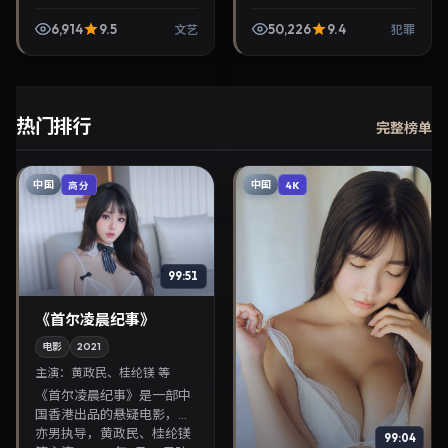
导，黄渤、杨幂联袂出演。
2021年9月11日首映，讲述人
6,914
9.5
50,226
9.4
文艺
犯罪
性抉择与反转，推荐给关注
华语影视片库与热播...
热门排行
完整榜单
中国
中国
高分
4K
99:51
《首尔凌晨纪事》
电影
2021
主演：
黄政民、桂纶镁 等
《首尔凌晨纪事》是一部中
国香港出品的悬疑电影，刁
亦男执导，黄政民、桂纶镁
99:04