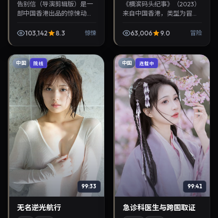
告别信（导演剪辑版）是一
《横滨码头纪事》（2023）
部中国香港出品的惊悚动
来自中国香港，类型为冒
漫，蜷川实花执导，杨幂、
险，魏德圣执导，桂纶镁、
桂纶镁等主演，2023年2月
许光汉等参与演出。2023年
103,142
8.3
63,006
9.0
惊悚
冒险
28日院线上映。剧情围绕都
8月22日公映，画面质感突
市情感与悬念展开，适...
出，兼顾院线观感...
中国
中国
院线
连载中
99:33
99:41
无名逆光航行
急诊科医生与跨国取证