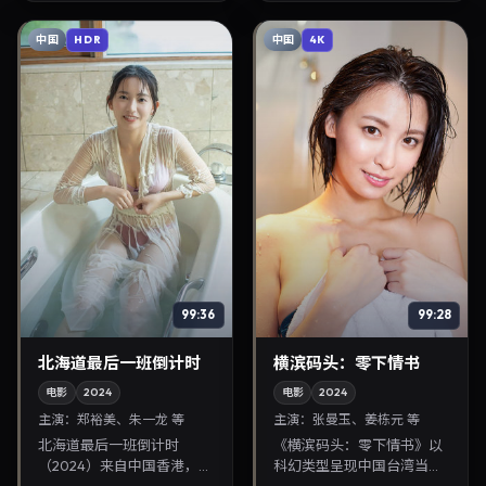
沉浸式追剧与检索同类...
与悬念展开，适合关...
中国
中国
HDR
4K
99:36
99:28
北海道最后一班倒计时
横滨码头：零下情书
电影
2024
电影
2024
主演：
郑裕美、朱一龙 等
主演：
张曼玉、姜栋元 等
北海道最后一班倒计时
《横滨码头：零下情书》以
（2024）来自中国香港，类
科幻类型呈现中国台湾当代
型为剧情，金容华执导，郑
故事，导演李沧东，主演张