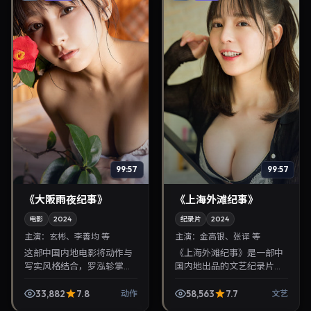
99:57
99:57
《大阪雨夜纪事》
《上海外滩纪事》
电影
2024
纪录片
2024
主演：
玄彬、李善均 等
主演：
金高银、张译 等
这部中国内地电影将动作与
《上海外滩纪事》是一部中
写实风格结合，罗泓轸掌
国内地出品的文艺纪录片，
镜，玄彬、李善均担纲主
张艺谋执导，金高银、张译
角。2024年11月12日与观众
等主演，2024年9月19日院
33,882
7.8
58,563
7.7
动作
文艺
见面，对白精炼，适合晚间
线上映。剧情围绕都市情感