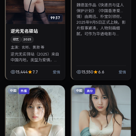
魏德圣作品《快递员与证人
保护计划》（中国香港·爱
情）由周迅、朴宝剑领衔，
99:37
2025年9月5日正式上映。影
片叙事紧凑，人物刻画细
逆光无名驿站
腻，可作为华语电影与...
综艺
2025
主演：
玄彬、黄渤 等
逆光无名驿站（2025）来自
中国内地，类型为爱情，杜
琪峰执导，玄彬、黄渤等参
与演出。2025年12月4日公
15,444
7.7
15,550
6.6
爱情
爱情
映，画面质感突出，兼顾院
线观感与家庭影...
中国
中国
热播
高分