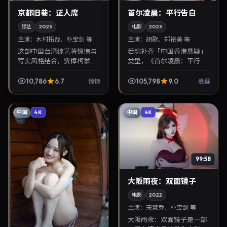
京都旧巷：证人席
首尔凌晨：平行告白
综艺
2023
电影
2023
主演：
木村拓哉、朴宝剑 等
主演：
胡歌、郑裕美 等
这部中国台湾综艺将惊悚与
若想补齐「中国香港悬疑」
写实风格结合，贾樟柯掌
类型，《首尔凌晨：平行告
镜，木村拓哉、朴宝剑担纲
白》值得关注：曹保平导
主角。2023年1月27日与观
演，胡歌、郑裕美主演，
10,786
6.7
105,798
9.0
惊悚
悬疑
众见面，对白精炼，适合晚
2023年9月22日上映。剧情
间沉浸式追剧与检索同...
线索清晰，适合华语剧迷...
中国
中国
4K
4K
99:58
大阪雨夜：双面镜子
电影
2022
主演：
宋慧乔、朴宝剑 等
大阪雨夜：双面镜子是一部