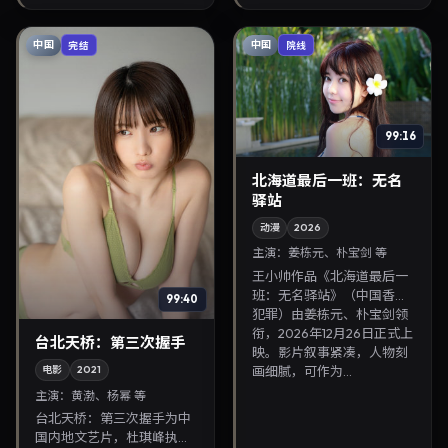
给关注华语影视片库...
中国
中国
完结
院线
99:16
北海道最后一班：无名
驿站
动漫
2026
主演：
姜栋元、朴宝剑 等
王小帅作品《北海道最后一
班：无名驿站》（中国香港·
99:40
犯罪）由姜栋元、朴宝剑领
衔，2026年12月26日正式上
台北天桥：第三次握手
映。影片叙事紧凑，人物刻
画细腻，可作为...
电影
2021
主演：
黄渤、杨幂 等
台北天桥：第三次握手为中
国内地文艺片，杜琪峰执