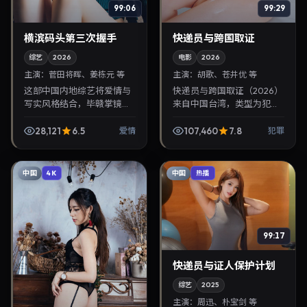
99:06
99:29
横滨码头第三次握手
快递员与跨国取证
综艺
2026
电影
2026
主演：
菅田将晖、姜栋元 等
主演：
胡歌、苍井优 等
这部中国内地综艺将爱情与
快递员与跨国取证（2026）
写实风格结合，毕赣掌镜，
来自中国台湾，类型为犯
菅田将晖、姜栋元担纲主
罪，毕赣执导，胡歌、苍井
角。2026年3月12日与观众
优等参与演出。2026年1月
28,121
6.5
107,460
7.8
爱情
犯罪
见面，对白精炼，适合晚间
10日公映，画面质感突出，
沉浸式追剧与检索同类...
兼顾院线观感与家...
中国
中国
4K
热播
99:17
快递员与证人保护计划
综艺
2025
主演：
周迅、朴宝剑 等