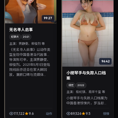
99:27
无名寻人启事
纪录片
2021
主演：
贾静雯、柳俊烈 等
《无名寻人启事》以动作类
型呈现中国香港当代故事，
导演陈可辛，主演贾静雯、
96:42
柳俊烈。2021年5月1日登陆
院线后亦适合在家大屏回
小提琴手与失踪人口档
放，兼顾口碑与流媒体...
案
综艺
2022
主演：
桂纶镁、易烊千玺 等
小提琴手与失踪人口档案为
中国香港惊悚片，罗泓轸执
导，桂纶镁、易烊千玺联袂
出演。2022年2月7日首映，
111,122
9.6
89,526
9.5
动作
惊悚
讲述人性抉择与反转，推荐