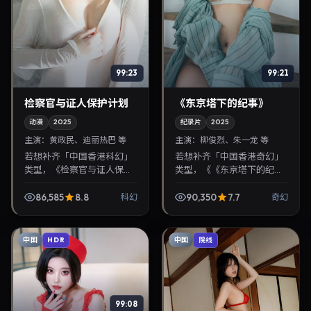
99:23
99:21
检察官与证人保护计划
《东京塔下的纪事》
动漫
2025
纪录片
2025
主演：
黄政民、迪丽热巴 等
主演：
柳俊烈、朱一龙 等
若想补齐「中国香港科幻」
若想补齐「中国香港奇幻」
类型，《检察官与证人保护
类型，《《东京塔下的纪
计划》值得关注：金容华导
事》》值得关注：张艺谋导
演，黄政民、迪丽热巴主
演，柳俊烈、朱一龙主演，
86,585
8.8
90,350
7.7
科幻
奇幻
演，2025年11月28日上映。
2025年11月26日上映。剧情
剧情线索清晰，适合...
线索清晰，适合华语...
中国
中国
HDR
院线
99:08