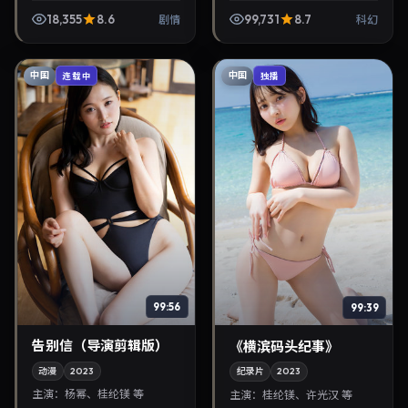
裕美、朱一龙等参与演出。
曼玉、姜栋元。2024年5月2
18,355
8.6
99,731
8.7
剧情
科幻
2024年7月12日公映，画面
日登陆院线后亦适合在家大
质感突出，兼顾院线...
屏回放，兼顾口碑与...
中国
中国
连载中
独播
99:56
99:39
告别信（导演剪辑版）
《横滨码头纪事》
动漫
2023
纪录片
2023
主演：
杨幂、桂纶镁 等
主演：
桂纶镁、许光汉 等